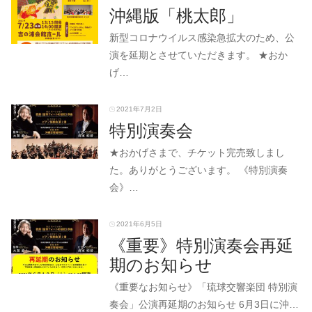
沖縄版「桃太郎」
新型コロナウイルス感染急拡大のため、公
演を延期とさせていただきます。 ★おか
げ…
2021年7月2日
特別演奏会
★おかげさまで、チケット完売致しまし
た。ありがとうございます。 《特別演奏
会》…
2021年6月5日
《重要》特別演奏会再延
期のお知らせ
《重要なお知らせ》「琉球交響楽団 特別演
奏会」公演再延期のお知らせ 6月3日に沖…