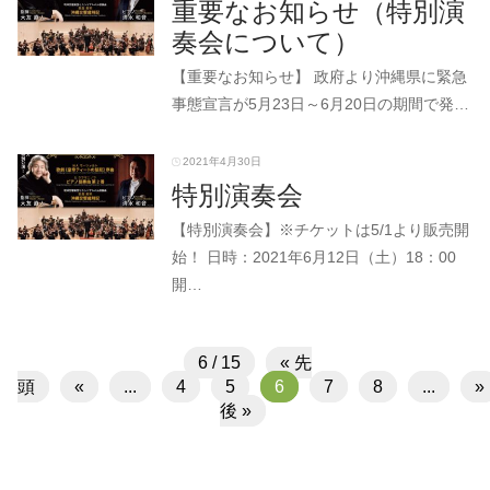
重要なお知らせ（特別演
奏会について）
【重要なお知らせ】 政府より沖縄県に緊急
事態宣言が5月23日～6月20日の期間で発…
2021年4月30日
特別演奏会
【特別演奏会】※チケットは5/1より販売開
始！ 日時：2021年6月12日（土）18：00
開…
6 / 15
« 先
頭
«
...
4
5
6
7
8
...
»
後 »