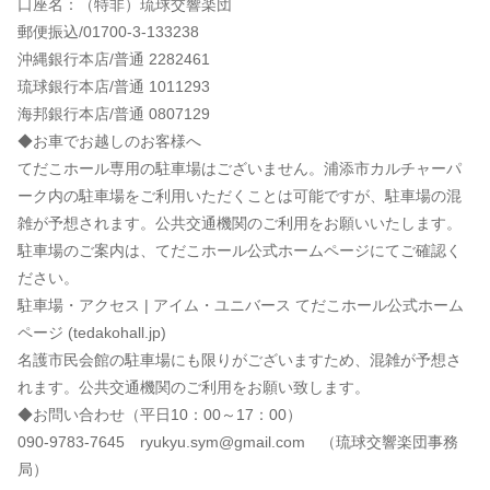
口座名：（特非）琉球交響楽団
郵便振込/01700-3-133238
沖縄銀行本店/普通 2282461
琉球銀行本店/普通 1011293
海邦銀行本店/普通 0807129
◆お車でお越しのお客様へ
てだこホール専用の駐車場はございません。浦添市カルチャーパ
ーク内の駐車場をご利用いただくことは可能ですが、駐車場の混
雑が予想されます。公共交通機関のご利用をお願いいたします。
駐車場のご案内は、てだこホール公式ホームページにてご確認く
ださい。
駐車場・アクセス | アイム・ユニバース てだこホール公式ホーム
ページ (tedakohall.jp)
名護市民会館の駐車場にも限りがございますため、混雑が予想さ
れます。公共交通機関のご利用をお願い致します。
◆お問い合わせ（平日10：00～17：00）
090-9783-7645 ryukyu.sym@gmail.com （琉球交響楽団事務
局）