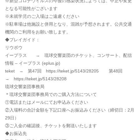
※新型コロナウイルスの今後の感染状況によっては、中止や変更
となる可能性がございます
※未就学児のご入場はご遠慮ください
※駐車場は他施設と併用となり、混雑が予想されます。公共交通
機関のご利用をお願い致します。
◆プレイガイド：
リウボウ
イープラス →
琉球交響楽団のチケット、コンサート、配信
情報 – イープラス (eplus.jp)
teket → 第47回
https://teket.jp/5143/28205
第48回
→
https://teket.jp/5143/28208
琉球交響楽団事務局
＊琉球交響楽団事務局でのご購入方法について
①電話またはメールにてお申込みください
②入場料の合計金額を下記口座へお振込みください（締切日：2月
29日）
③ご入金の確認後、チケットを郵送いたします
◆お振込先