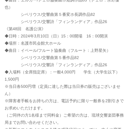
◆曲目：エルガー/チェロ協奏曲ホ短調作品85（チェロ：水野優
也）
シベリウス/交響曲第５番変ホ長調作品82
シベリウス/交響詩「フィンランディア」作品26
《第48回 名護公演》
◆日時：2024年3月10日（日）15：00開場 16：00開演
◆場所：名護市民会館大ホール
◆曲目：イベール/フルート協奏曲（フルート：上野星矢）
シベリウス/交響曲第５番作品82
シベリウス/交響詩「フィンランディア」作品26
◆入場料（全席指定席）：一般4,000円 学生（大学生以下）
1,500円
※当日各500円増（定員に達した際は当日券の販売はございませ
ん）
※障害者手帳をお持ちの方は、電話予約に限り一般券を2割引きで
お求めいただけます。
（ご同伴の方1名様まで同料金）ご希望の方は、琉球交響楽団事務
局までお問い合わせください。